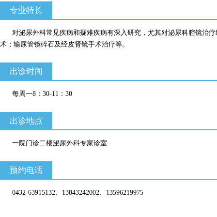
专业特长
对泌尿外科常见疾病和疑难疾病有深入研究，尤其对泌尿科腔镜治疗
术；输尿管镜碎石及经皮肾镜手术治疗等。
出诊时间
每周一8：30-11：30
出诊地点
一院门诊二楼泌尿外科专家诊室
预约电话
0432-63915132、13843242002、13596219975